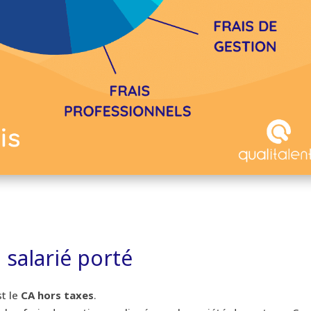
u salarié porté
st le
CA hors taxes
.