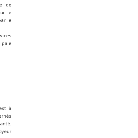
se de
ur le
ar le
vices
 paie
est à
ernés
anté.
oyeur