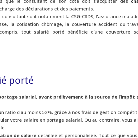
s que le consultant de son côté doit s’acquitter des
ch
e charge des déclarations et des paiements.
u consultant sont notamment la CSG-CRDS, l’assurance maladie
lesse, la cotisation chômage, la couverture accident du trava
compris, tout salarié porté bénéficie d’une couverture so
rié porté
portage salarial, avant prélèvement à la source de l’impôt s
n ratio d’au moins 52%, grâce à nos frais de gestion compétiti
er votre salaire en portage salarial. Ou au contraire, vous a
le.
ation de salaire
détaillée et personnalisée. Tout ce que vous