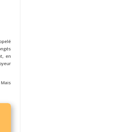
ppelé
ongés
t, en
loyeur
 Mais