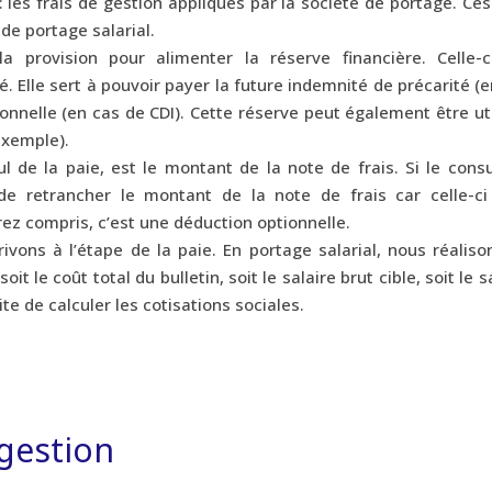
les frais de gestion appliqués par la société de portage. Ces
de portage salarial.
a provision pour alimenter la réserve financière. Celle-c
 Elle sert à pouvoir payer la future indemnité de précarité (
onnelle (en cas de CDI). Cette réserve peut également être ut
exemple).
ul de la paie, est le montant de la note de frais. Si le cons
de retrancher le montant de la note de frais car celle-ci
ez compris, c’est une déduction optionnelle.
vons à l’étape de la paie. En portage salarial, nous réaliso
 le coût total du bulletin, soit le salaire brut cible, soit le s
ite de calculer les cotisations sociales.
 gestion