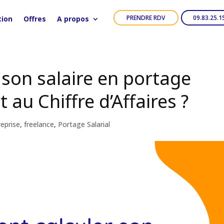
PRENDRE RDV
09.83.25.1
tion
Offres
A propos
son salaire en portage
t au Chiffre d’Affaires ?
reprise
,
freelance
,
Portage Salarial