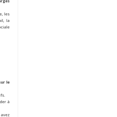
arges
, les
il, la
ciale
ur le
fs.
ider à
 avez