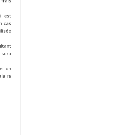
 frais
i est
en cas
ilisée
ultant
 sera
ns un
alaire