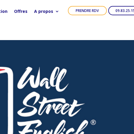
PRENDRE RDV
09.83.25.1
tion
Offres
A propos