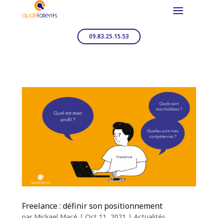
09.83.25.15.53
Freelance : définir son positionnement
par
Mickael Macé
|
Oct 11, 2021
|
Actualités
,